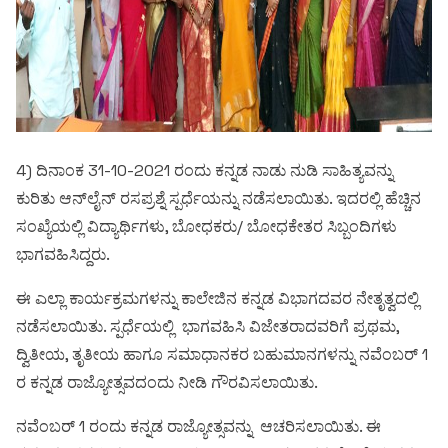
4) ದಿನಾಂಕ 31-10-2021 ರಂದು ಕನ್ನಡ ನಾಡು ನುಡಿ ಸಾಹಿತ್ಯವನ್ನು
ಕುರಿತು ಆನ್‍ಲೈನ್ ರಸಪ್ರಶ್ನೆ ಸ್ಪರ್ಧೆಯನ್ನು ನಡೆಸಲಾಯಿತು. ಇದರಲ್ಲಿ ಹೆಚ್ಚಿನ
ಸಂಖ್ಯೆಯಲ್ಲಿ ವಿದ್ಯಾರ್ಥಿಗಳು, ಬೋಧಕರು/ ಬೋಧಕೇತರ ಸಿಬ್ಬಂದಿಗಳು
ಭಾಗವಹಿಸಿದ್ದರು.
ಈ ಎಲ್ಲಾ ಕಾರ್ಯಕ್ರಮಗಳನ್ನು ಕಾಲೇಜಿನ ಕನ್ನಡ ವಿಭಾಗದವರ ನೇತೃತ್ವದಲ್ಲಿ
ನಡೆಸಲಾಯಿತು. ಸ್ಪರ್ಧೆಯಲ್ಲಿ ಭಾಗವಹಿಸಿ ವಿಜೇತರಾದವರಿಗೆ ಪ್ರಥಮ,
ದ್ವಿತೀಯ, ತೃತೀಯ ಹಾಗೂ ಸಮಾಧಾನಕರ ಬಹುಮಾನಗಳನ್ನು ನವೆಂಬರ್ 1
ರ ಕನ್ನಡ ರಾಜ್ಯೋತ್ಸವದಂದು ನೀಡಿ ಗೌರವಿಸಲಾಯಿತು.
ನವೆಂಬರ್ 1 ರಂದು ಕನ್ನಡ ರಾಜ್ಯೋತ್ಸವನ್ನು ಆಚರಿಸಲಾಯಿತು. ಈ