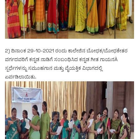
Criteria 7
2) ದಿನಾಂಕ 29-10-2021 ರಂದು ಕಾಲೇಜಿನ ಬೋಧಕ/ಬೋಧಕೇತರ
ವರ್ಗದವರಿಗೆ ಕನ್ನಡ ನಾಡಿಗೆ ಸಂಬಂಧಿಸಿದ ಕನ್ನಡ ಗೀತ ಗಾಯನÀ
ಸ್ಪರ್ಧೆಗಳನ್ನು ಸಮೂಹಗಾನ ಮತ್ತು ವೈಯಕ್ತಿಕ ವಿಭಾಗದಲ್ಲಿ
ಏರ್ಪಡಿಲಾಯಿತು.