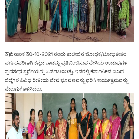
3)ದಿನಾಂಕ 30-10-2021 ರಂದು ಕಾಲೇಜಿನ ಬೋಧಕ/ಬೋಧಕೇತರ
ವರ್ಗದವರಿಗಾಗಿ ಕನ್ನಡ ನಾಡನ್ನು ಪ್ರತಿಬಿಂಬಿಸುವ ದೇಸಿಯ ಉಡುಪುಗಳ
ಪ್ರದರ್ಶನ ಸ್ಪರ್ಧೆಯನ್ನು ಏರ್ಪಡಿಲಾಗಿತ್ತು. ಇದರಲ್ಲಿ ಕರ್ನಾಟಕದ ವಿವಿಧ
ಜಿಲ್ಲೆಗಳ ವಿವಿಧ ರೀತೀಯ ವೇಷ ಭೂಷಣವನ್ನು ಧರಿಸಿ ಕಾರ್ಯಕ್ರಮವನ್ನು
ಮೆರುಗುಗೊಳಿಸಿದರು.