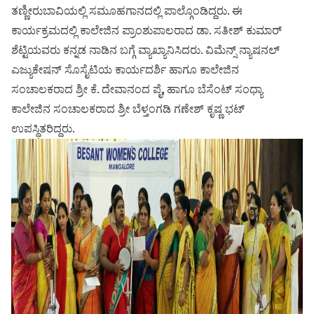
Students Rest Room
ತಣ್ಣೀರುಬಾವಿಯಲ್ಲಿ ಸಮೂಹಗಾನದಲ್ಲಿ ಪಾಲ್ಗೊಂಡಿದ್ದರು. ಈ
Peer to Peer Learning
Women’s Cell
RUSA
Department of Physical Education
ಕಾರ್ಯಕ್ರಮದಲ್ಲಿ ಕಾಲೇಜಿನ ಪ್ರಾಂಶುಪಾಲರಾದ ಡಾ. ಸತೀಶ್ ಕುಮಾರ್
Sports Room
ಶೆಟ್ಟಿಯವರು ಕನ್ನಡ ನಾಡಿನ ಬಗ್ಗೆ ವ್ಯಾಖ್ಯಾನಿಸಿದರು. ವಿಮೆನ್ಸ್ ನ್ಯಾಷನಲ್
Be-Quest: Quest for Excellence
SSR 4th Cycle
Department of PG Studies in Commerce
ಎಜ್ಯುಕೇಷನ್ ಸೊಸೈಟಿಯ ಕಾರ್ಯದರ್ಶಿ ಹಾಗೂ ಕಾಲೇಜಿನ
NSS Room
ಸಂಚಾಲಕರಾದ ಶ್ರೀ ಕೆ. ದೇವಾನಂದ ಪೈ, ಹಾಗೂ ಬೆಸೆಂಟ್ ಸಂಧ್ಯಾ
Midday Meal
Criteria 1
Handbook
Department of PG Studies in Food Science and
ಕಾಲೇಜಿನ ಸಂಚಾಲಕರಾದ ಶ್ರೀ ಬೆಳ್ತಂಗಡಿ ಗಣೇಶ್ ಕೃಷ್ಣ ಭಟ್
IQAC Room
Nutrition
ಉಪಸ್ಥಿತರಿದ್ದರು.
Criteria 2
GYM
Library
Criteria 3
Besant Skill Development Centre
Administrative Staff
Criteria 4
Other Facilities
Criteria 5
Criteria 6