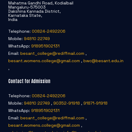
Mahatma Gandhi Road, Kodialbail
Mangaluru-575003
Dakshina Kannada District,
Karnataka State,
India
Telephone:
00824-2492206
Mobile:
94810 22749
WhatsApp:
918951902131
Email:
besant_college@rediffmail.com
,
besant.womens.college@gmail.com
,
bwc@besant.edu.in
,
Contact for Admission
Telephone:
00824-2492206
Mobile:
94810 22749
,
90352-91918
,
91871-91918
WhatsApp:
918951902131
Email:
besant_college@rediffmail.com
,
besant.womens.college@gmail.com
,