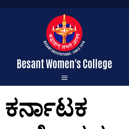
Besant Women's College
Home
ಕರ್ನಾಟಕ
Administration
Admissions
About the College
Academics
Courses Offered
Vision & Mission