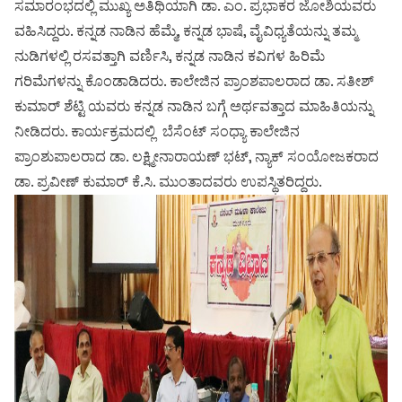
ಸಮಾರಂಭದಲ್ಲಿ ಮುಖ್ಯ ಅತಿಥಿಯಾಗಿ ಡಾ. ಎಂ. ಪ್ರಭಾಕರ ಜೋಶಿಯವರು
ವಹಿಸಿದ್ದರು. ಕನ್ನಡ ನಾಡಿನ ಹೆಮ್ಮೆ, ಕನ್ನಡ ಭಾಷೆ, ವೈವಿಧ್ಯತೆಯನ್ನು ತಮ್ಮ
ನುಡಿಗಳಲ್ಲಿ ರಸವತ್ತಾಗಿ ವರ್ಣಿಸಿ, ಕನ್ನಡ ನಾಡಿನ ಕವಿಗಳ ಹಿರಿಮೆ
ಗರಿಮೆಗಳನ್ನು ಕೊಂಡಾಡಿದರು. ಕಾಲೇಜಿನ ಪ್ರಾಂಶಪಾಲರಾದ ಡಾ. ಸತೀಶ್
ಕುಮಾರ್ ಶೆಟ್ಟಿ ಯವರು ಕನ್ನಡ ನಾಡಿನ ಬಗ್ಗೆ ಅರ್ಥವತ್ತಾದ ಮಾಹಿತಿಯನ್ನು
ನೀಡಿದರು. ಕಾರ್ಯಕ್ರಮದಲ್ಲಿ ಬೆಸೆಂಟ್ ಸಂಧ್ಯಾ ಕಾಲೇಜಿನ
ಪ್ರಾಂಶುಪಾಲರಾದ ಡಾ. ಲಕ್ಷ್ಮೀನಾರಾಯಣ್ ಭಟ್, ನ್ಯಾಕ್ ಸಂಯೋಜಕರಾದ
ಡಾ. ಪ್ರವೀಣ್ ಕುಮಾರ್ ಕೆ.ಸಿ. ಮುಂತಾದವರು ಉಪಸ್ಥಿತರಿದ್ದರು.